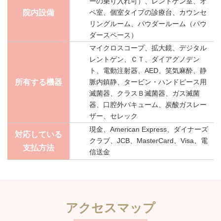
ーの乗り入れ可）、レントゲン室、オ
院内設備
ペ室、個室タイプの診療台、カウンセ
リングルーム、パウダールーム（パウ
ダースペース）
マイクロスコープ、拡大鏡、デジタル
レントゲン、ＣＴ、ダイアグノデン
ト、電動注射器、AED、笑気麻酔、静
所有する機器
脈内鎮静、タービン・ハンドピース用
滅菌器、クラスＢ滅菌器、ガス滅菌
器、口腔外バキューム、炭酸ガスレー
ザー、セレック
現金、American Express、ダイナーズ
対応している
クラブ、JCB、MasterCard、Visa、電
支払方法
信送金
アクセスマップ