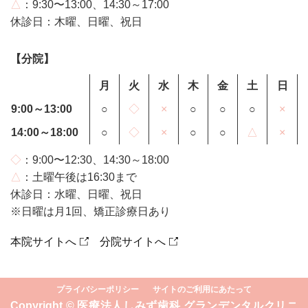
△
：9:30〜13:00、14:30～17:00
休診日：木曜、日曜、祝日
【分院】
月
火
水
木
金
土
日
9:00～13:00
○
◇
×
○
○
○
×
14:00～18:00
○
◇
×
○
○
△
×
◇
：9:00〜12:30、14:30～18:00
△
：土曜午後は16:30まで
休診日：水曜、日曜、祝日
※日曜は月1回、矯正診療日あり
本院サイトへ
分院サイトへ
プライバシーポリシー
サイトのご利用にあたって
Copyright © 医療法人しみず歯科 グランデンタルクリニ